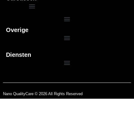
Overige
Basis DTA Deskundig Toezichthouder Asbestverwijdering
Herhaling DTA Deskundig Toezichthouder Asbestverwijdering
Herhaling DIA (Deskundig Inventariseerder Asbest)
Diensten
Nano QualityCare © 2026 All Rights Reserved