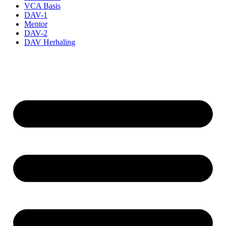
VCA Basis
DAV-1
Mentor
DAV-2
DAV Herhaling