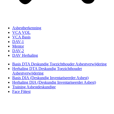
Asbestherkenning
VCA VOL
VCA Basis
DAV-1
Mentor
DAV-2
DAV Herhaling
Basis DTA Deskundig Toezichthouder Asbestverwijdering
Herhaling DTA Deskundig Toezichthouder
Asbestverwijdering
Basis DIA (Deskundig Inventariseerder Asbest)
Herhaling DIA (Deskundig Inventariseerder Asbest)
Training Asbestdeskundige
Face Fittest