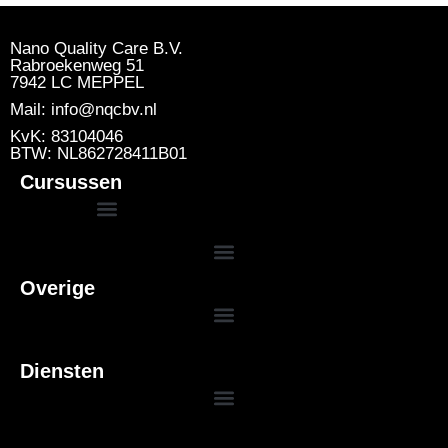
Nano Quality Care B.V.
Rabroekenweg 51
7942 LC MEPPEL
Mail: info@nqcbv.nl
KvK: 83104046
BTW: NL862728411B01
Cursussen
Overige
Basis DTA Deskundig Toezichthouder Asbestverwijdering
Herhaling DTA Deskundig Toezichthouder Asbestverwijdering
Herhaling DIA (Deskundig Inventariseerder Asbest)
Diensten