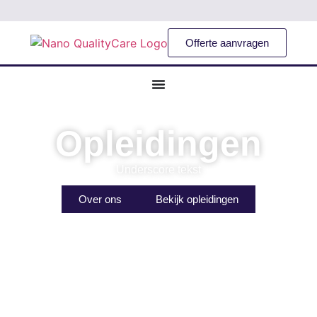
Offerte aanvragen
Opleidingen
Underscore tekst
Over ons
Bekijk opleidingen