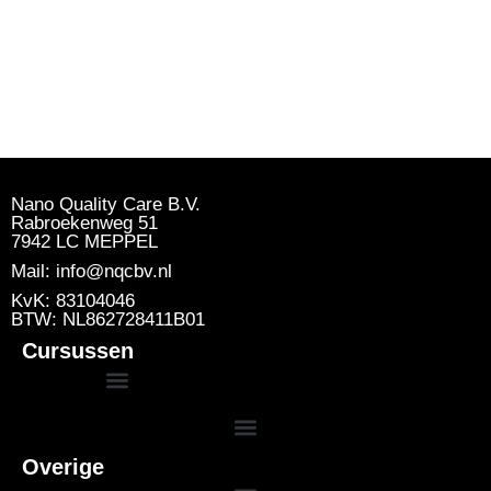
Nano Quality Care B.V.
Rabroekenweg 51
7942 LC MEPPEL
Mail: info@nqcbv.nl
KvK: 83104046
BTW: NL862728411B01
Cursussen
Overige
Basis DTA Deskundig Toezichthouder Asbestverwijdering
Herhaling DTA Deskundig Toezichthouder Asbestverwijdering
Herhaling DIA (Deskundig Inventariseerder Asbest)